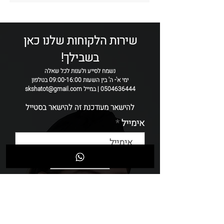
זה לגמרי הדגם שיקפיץ לך את כל הלוק!
צבע: ניוד,כחול,ורוד,תכלת ועוד שילוב של
צבעים מושלמים
רוחב: 8-9 ס״מ
שירות הלקוחות שלנו כאן
שימי לב שכל קשת טיפה שונה מהשניה
בשבילך!
בגוונים שלה
הקשת נתפרת בעבודת יד ולכן יתכן שינויים
נשמח לסייע ולענות לכל שאלה
בין קשת לקשת
ימי א'- ה' בין השעות 09:00-16:00 בטלפון
0504636444 | במייל skshatot@gmail.com
להישאר מעודכנת זה להישאר בסטייל
אימייל
שליחה