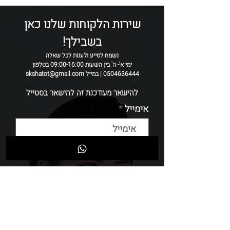
רוחב: 8-9 סמ רחב / צר 5-6 ס״מ
*הדפס שונה בין קשת לקשת*
שירות הלקוחות שלנו כאן
הקשת נתפרת בעבודת יד ולכן יתכן שינויים
בשבילך!
בין קשת לקשת
נשמח לסייע ולענות לכל שאלה
ימי א'- ה' בין השעות 09:00-16:00 בטלפון
0504636444 | במייל skshatot@gmail.com
להישאר מעודכנת זה להישאר בסטייל
אימייל
שליחה