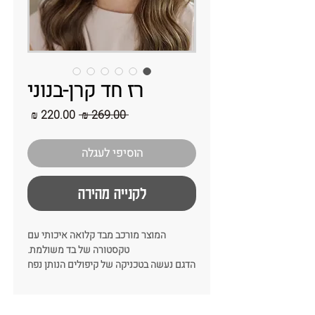
רז חד קרן-בנוני
מחיר
מחיר
 ‏269.00 ‏₪ 
רגיל
מבצע
הוסיפי לעגלה
לקנייה מהירה
המוצר מורכב מבד קלואה איכותי עם
טקסטורה של בד משולמת.
הדגם נעשה בטכניקה של קיפולים הנותן נפח
ועניין לבד של הקשת.
זה לגמרי הדגם שיקפיץ לך את כל הלוק!
צבע: ורודים שמנת ומנטה