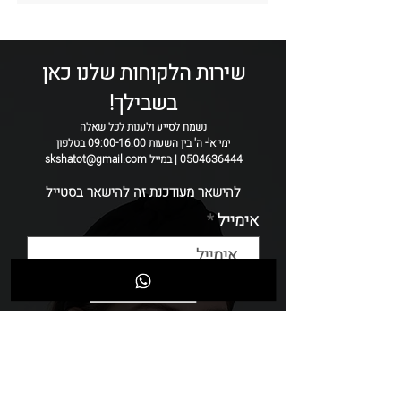
סוג הבד:
קלואה
צבע:
אבן
קיים בצבעים נוספים:
ורוד / שחור / חרדל /
ירוק
שירות הלקוחות שלנו כאן
רוחב הקשת:
9-10 ס"מ
בשבילך!
*הקשת נעשת בעבודת יד ולכן ייתכנו שינוים
בין אחד לשניה
נשמח לסייע ולענות לכל שאלה
ימי א'- ה' בין השעות 09:00-16:00 בטלפון
0504636444 | במייל skshatot@gmail.com
להישאר מעודכנת זה להישאר בסטייל
אימייל
שליחה