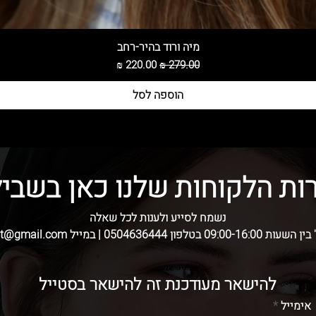
מיה ורוד בהיר-רחב
מחיר רגיל
מחיר מבצע
הוספה לסל
ות הלקוחות שלנו כאן בשביל
נשמח לסייע ולענות לכל שאלה
בטלפון 0504636444 | במייל skshatot@gmail.com
להישאר מעודכנת זה להישאר בסטייל
אימייל