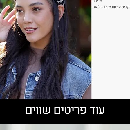
מניפה
מקדימה בשביל לקבל את
המראה המושלם!
בד:
שיפון - בסיס כותנה
צבע
: שחור , אבן
רוחב הקשת:
8-9 ס"מ
 שינוים בין אחד לשניה
עוד פריטים שווים