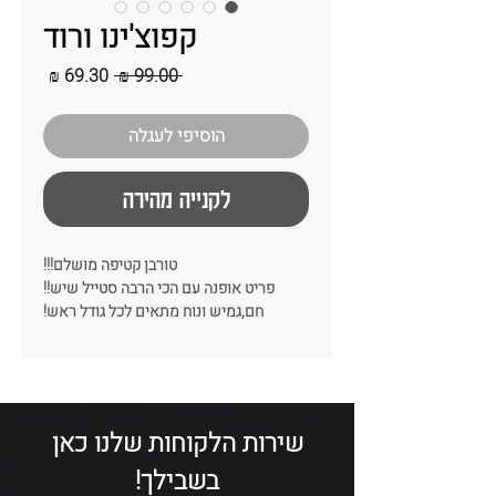
קפוצ'ינו ורוד
מחיר
מחיר
 ‏99.00 ‏₪ 
רגיל
מבצע
הוסיפי לעגלה
לקנייה מהירה
טורבן קטיפה מושלם!!!
פריט אופנה עם הכי הרבה סטייל שיש!!
חם,גמיש ונוח מתאים לכל גודל ראש!
סוג הבד:
קטיפה
צבע:
ורוד
רוחב:
פתוח 30 ס"מ
קיים בצבעים נוספים:
בורדו / ירוק זית /
כחול ג'ינס / חרדל
שירות הלקוחות שלנו כאן
בשבילך!