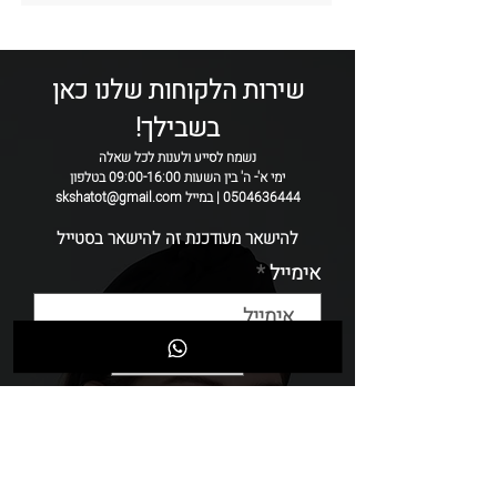
•סוג הבד: 2 שכבות של טול עם תוספת
ביטנה מכותנה
•צבע: לבן עם נקודות לבנות
•רוחב: 9-8 סמ
שירות הלקוחות שלנו כאן
כל קשת נתפרת בעבודת יד
בשבילך!
ולכן ייתכנו שיינוים קטנים בין קשת לקשת.
נשמח לסייע ולענות לכל שאלה
ימי א'- ה' בין השעות 09:00-16:00 בטלפון
0504636444 | במייל skshatot@gmail.com
להישאר מעודכנת זה להישאר בסטייל
אימייל
שליחה