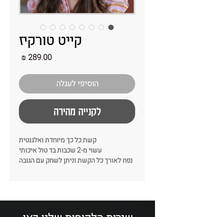
קייט טורקיז
מחיר
הוסיפי לעגלה
לקנייה מהירה
קשת כל כך מיוחדת ואלגנטית
עשוי מ-2 שכבות בד טול איכותי
נפח לאורך כל הקשת וניתן לשחק עם הגובה
שלו
•סוג הבד: 2 שכבות של טול עם תוספת
ביטנה מכותנה
•צבע: טורקיז
•רוחב: 6-7 סמ