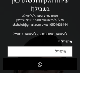
שירות הלקוחות שלנו כאן
כל קשת נתפרת בעבודת יד
בשבילך!
ולכן ייתכנו שיינוים קטנים בין קשת לקשת.
נשמח לסייע ולענות לכל שאלה
ימי א'- ה' בין השעות 09:00-16:00 בטלפון
0504636444 | במייל skshatot@gmail.com
להישאר מעודכנת זה להישאר בסטייל
אימייל
שליחה