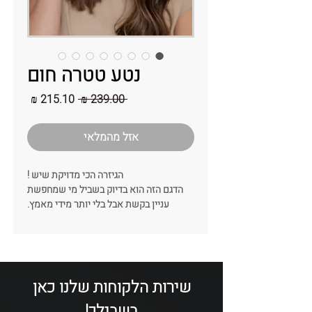
נטע טטרה חום
מחיר
מחיר
 ‏239.00 ‏₪ 
רגיל
מבצע
אזל מהמלאי
הגיזרה הכי מדויקת שיש !
הדגם הזה הוא בדיוק בשביל מי שמחפשת
עניין בקשת אבל בלי יותר מידי מאמץ.
הגיזרה מורכב מקשר באמצע שנותן מראה
של גובה מחמיא ומדויק!
סוג הבד: טטרה
צבע: חום
רוחב הקשת: 7-8 ס"מ
שירות הלקוחות שלנו כאן
*הקשת נעשת בעבודת יד ולכן ייתכנו שינוים
בשבילך!
בין אחד לשניה