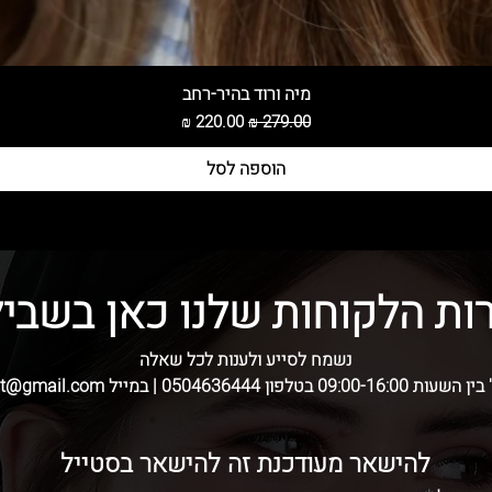
מיה ורוד בהיר-רחב
מחיר רגיל
מחיר מבצע
הוספה לסל
ות הלקוחות שלנו כאן בשביל
נשמח לסייע ולענות לכל שאלה
בטלפון 0504636444 | במייל skshatot@gmail.com
להישאר מעודכנת זה להישאר בסטייל