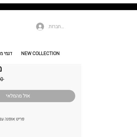
להתחברות
NEW COLLECTION
דגמי מי
מ
 ‏229.00 ‏₪ 
אזל מהמלאי
פריט אופנה עם
מידה:
צד הקשת 7-8 ס"מ / אמצע 8-9 ס"מ