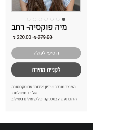
מיה פוקסיה- רחב
מחיר
מחיר
 ‏279.00 ‏₪ 
רגיל
מבצע
הוסיפי לעגלה
לקנייה מהירה
המוצר מורכב שיפון איכותי עם טקסטורה
של בד משולמת.
הדגם נעשה בטכניקה של קיפולים בשילוב
של מילוי הנותן נפח ועניין לבד של הקשת.
זה לגמרי הדגם שיקפיץ לך את כל הלוק!
צבע: פוקסיה
רוחב: 8-9 ס״מ
כל קשת נתפרת בעבודת יד