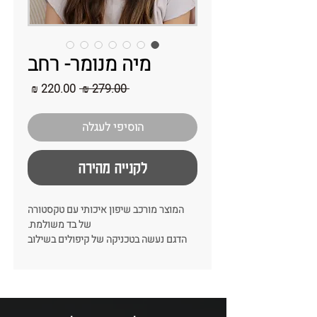
מיה מנומר- רחב
מחיר
מחיר
 ‏279.00 ‏₪ 
רגיל
מבצע
הוסיפי לעגלה
לקנייה מהירה
המוצר מורכב שיפון איכותי עם טקסטורה
של בד משולמת.
הדגם נעשה בטכניקה של קיפולים בשילוב
של מילוי הנותן נפח ועניין לבד של הקשת.
זה לגמרי הדגם שיקפיץ לך את כל הלוק!
צבע: מנומר
רוחב: 8-9 ס״מ
כל קשת נתפרת בעבודת יד