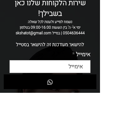
שירות הלקוחות שלנו כאן
ולכן ייתכנו שיינוים קטנים בין קשת לקשת.
בשבילך!
נשמח לסייע ולענות לכל שאלה
ימי א'- ה' בין השעות 09:00-16:00 בטלפון
0504636444 | במייל skshatot@gmail.com
להישאר מעודכנת זה להישאר בסטייל
אימייל
שליחה