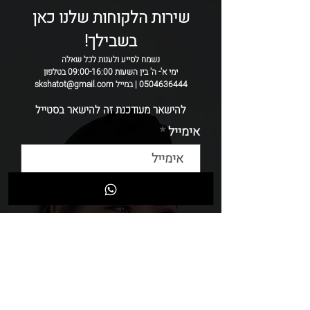
כל קשת נתפרת בעבודת יד
שירות הלקוחות שלנו כאן
ולכן ייתכנו שיינוים קטנים בין קשת לקשת.
בשבילך!
נשמח לסייע ולענות לכל שאלה
ימי א'- ה' בין השעות 09:00-16:00 בטלפון
0504636444 | במייל skshatot@gmail.com
להישאר מעודכנת זה להישאר בסטייל
אימייל
שליחה