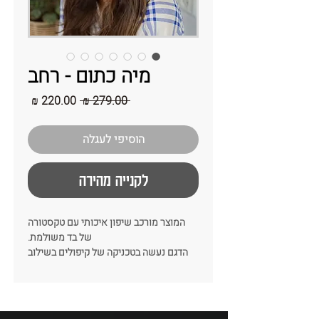
מיה כתום - רחב
מחיר
מחיר
 ‏279.00 ‏₪ 
רגיל
מבצע
הוסיפי לעגלה
לקנייה מהירה
המוצר מורכב שיפון איכותי עם טקסטורה
של בד משולמת.
הדגם נעשה בטכניקה של קיפולים בשילוב
של מילוי הנותן נפח ועניין לבד של הקשת.
זה לגמרי הדגם שיקפיץ לך את כל הלוק!
צבע: מנומר
רוחב: 8-9 ס״מ