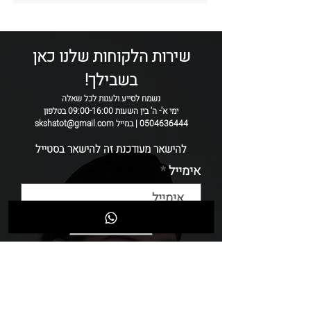
קיים בצבעים נוספים:
חמרה / ורוד
רוחב:
8-9 סמ
*כל קשת נעשת בעבודת יד ולכן ייתכן שיהיו
שינויים קטנים אחד מהשני.
שירות הלקוחות שלנו כאן
בשבילך!
נשמח לסייע ולענות לכל שאלה
ימי א'- ה' בין השעות 09:00-16:00 בטלפון
0504636444 | במייל skshatot@gmail.com
להישאר מעודכנת זה להישאר בסטייל
אימייל
שליחה