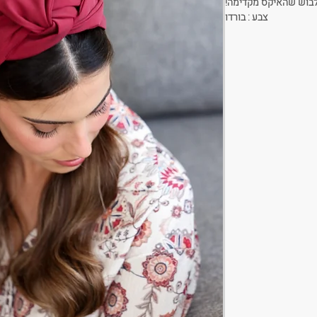
בוש שהאיקס מקדימה!
צבע : בורדו
ים:
שחור / אבן / חמרה
היו שינויים קטנים אחד
מהשני.