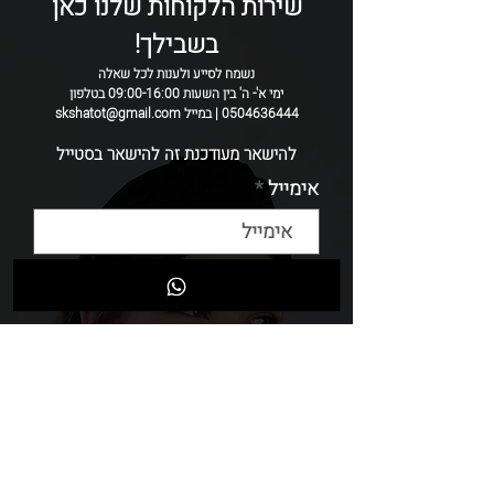
שירות הלקוחות שלנו כאן
*הדגם נעשה בעבודת יד ולכן יתכן ויהיה שוני
בשבילך!
קטן בין דגם לדגם .
נשמח לסייע ולענות לכל שאלה
ימי א'- ה' בין השעות 09:00-16:00 בטלפון
0504636444 | במייל skshatot@gmail.com
להישאר מעודכנת זה להישאר בסטייל
אימייל
שליחה