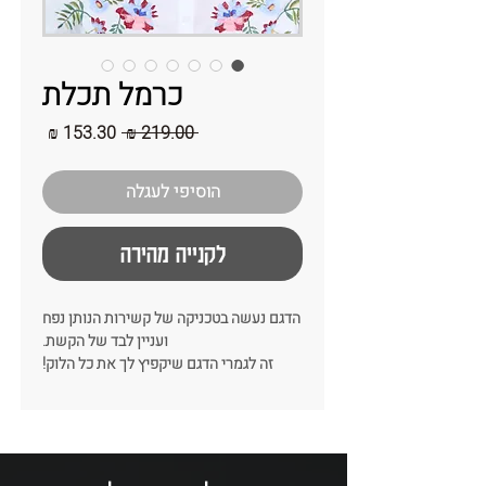
כרמל תכלת
מחיר
מחיר
 ‏219.00 ‏₪ 
רגיל
מבצע
הוסיפי לעגלה
לקנייה מהירה
הדגם נעשה בטכניקה של קשירות הנותן נפח
ועניין לבד של הקשת.
זה לגמרי הדגם שיקפיץ לך את כל הלוק!
ודגם חובה בארון !!
סוג הבד:
שיפון בשילוב ביטנה מכותנה
צבע:
תכלת
קיים בצבעים נוספים:
אפור / שחור / ניוד
רוחב:
הגיזרה לא סימטרית בין 7-9 ס"מ