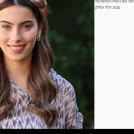
מה עם הנפח המושלם!!
צבע: ורוד עתיק
 קפה /כחולים / ורודים
רוחב :8-9 ס"מ
כן מידות הדגם משתנות