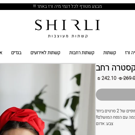
מבצע מטורף לכל דגמי מיה ורז באתר !!!
ה ורז
קשתות
קשתות רחבות
קשתות לאירועים
בגדים
א
קסטרה רחב
מחיר
מחיר
רגיל
מבצע
2 סרטים ביחד
מה עם הנפח המושלם!!
צבע: אדום
בעים חלקים ומקושקשים