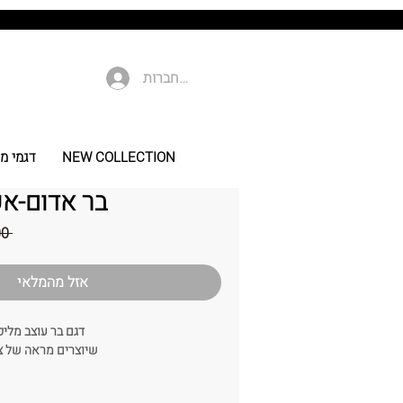
להתחברות
NEW COLLECTION
דגמי מי
בר אדום-א
 ‏269.00 ‏₪ 
אזל מהמלאי
דגם בר עוצב מליפופים של 
שיוצרים מראה של צ
צבעים נוספים: קיים במגוון צ