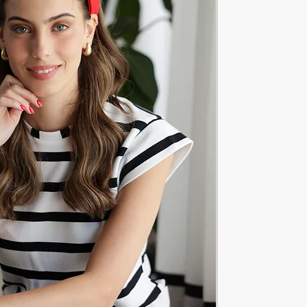
רוחב :10-11 ס"מ
כן מידות הדגם משתנות