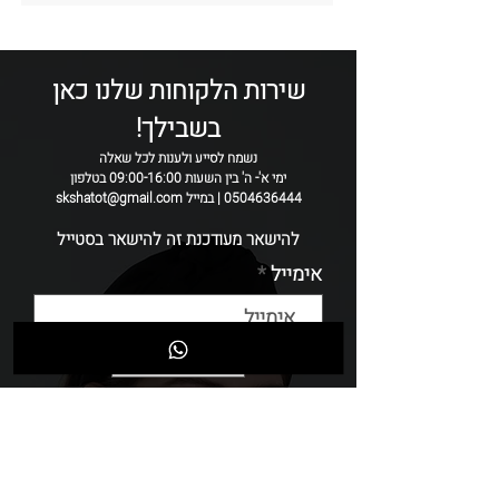
הגובה שלו.
סוג הבד:
טול פייטים ביטנה מכותנה
צבע:
שחור
רוחב:
6-7 סמ
שירות הלקוחות שלנו כאן
הקשת נתפרת בעבודת יד ולכן יתכן שינויים
בשבילך!
בין קשת לקשת
נשמח לסייע ולענות לכל שאלה
ימי א'- ה' בין השעות 09:00-16:00 בטלפון
0504636444 | במייל skshatot@gmail.com
להישאר מעודכנת זה להישאר בסטייל
אימייל
שליחה